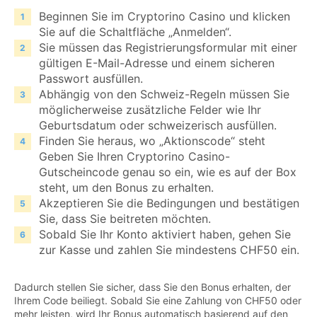
Beginnen Sie im Cryptorino Casino und klicken
Sie auf die Schaltfläche „Anmelden“.
Sie müssen das Registrierungsformular mit einer
gültigen E-Mail-Adresse und einem sicheren
Passwort ausfüllen.
Abhängig von den Schweiz-Regeln müssen Sie
möglicherweise zusätzliche Felder wie Ihr
Geburtsdatum oder schweizerisch ausfüllen.
Finden Sie heraus, wo „Aktionscode“ steht
Geben Sie Ihren Cryptorino Casino-
Gutscheincode genau so ein, wie es auf der Box
steht, um den Bonus zu erhalten.
Akzeptieren Sie die Bedingungen und bestätigen
Sie, dass Sie beitreten möchten.
Sobald Sie Ihr Konto aktiviert haben, gehen Sie
zur Kasse und zahlen Sie mindestens CHF50 ein.
Dadurch stellen Sie sicher, dass Sie den Bonus erhalten, der
Ihrem Code beiliegt. Sobald Sie eine Zahlung von CHF50 oder
mehr leisten, wird Ihr Bonus automatisch basierend auf den