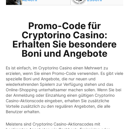
Promo-Code für
Cryptorino Casino:
Erhalten Sie besondere
Boni und Angebote
Es ist einfach, im Cryptorino Casino einen Mehrwert zu
erzielen, wenn Sie einen Promo-Code verwenden. Es gibt viele
spezielle Boni und Angebote, die nur neuen und
wiederkehrenden Spielern zur Verfügung stehen und das
Online-Shopping unterhaltsamer machen sollen. Wenn Sie bei
der Anmeldung oder Einzahlung einen gültigen Cryptorino
Casino-Aktionscode eingeben, erhalten Sie zusätzliche
Vorteile zusätzlich zu den regulären Angeboten, die alle
Benutzer erhalten.
Meistens sind Cryptorino Casino-Aktionscodes mit