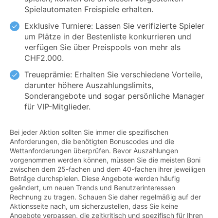
Spielautomaten Freispiele erhalten.
Exklusive Turniere: Lassen Sie verifizierte Spieler
um Plätze in der Bestenliste konkurrieren und
verfügen Sie über Preispools von mehr als
CHF2.000.
Treueprämie: Erhalten Sie verschiedene Vorteile,
darunter höhere Auszahlungslimits,
Sonderangebote und sogar persönliche Manager
für VIP-Mitglieder.
Bei jeder Aktion sollten Sie immer die spezifischen
Anforderungen, die benötigten Bonuscodes und die
Wettanforderungen überprüfen. Bevor Auszahlungen
vorgenommen werden können, müssen Sie die meisten Boni
zwischen dem 25-fachen und dem 40-fachen ihrer jeweiligen
Beträge durchspielen. Diese Angebote werden häufig
geändert, um neuen Trends und Benutzerinteressen
Rechnung zu tragen. Schauen Sie daher regelmäßig auf der
Aktionsseite nach, um sicherzustellen, dass Sie keine
Angebote verpassen, die zeitkritisch und spezifisch für Ihren