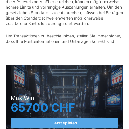
die VIP-Levels oder höher erreichen, können möglicherweise
höhere Limits und vorrangige Auszahlungen erhalten. Um den
gesetzlichen Standards zu entsprechen, müssen bei Beträgen
über den Standardschwellenwerten möglicherweise
zusätzliche Kontrollen durchgeführt werden.
Um Transaktionen zu beschleunigen, stellen Sie immer sicher,
dass Ihre Kontoinformationen und Unterlagen korrekt sind.
Max Win
65700 CHF
Jetzt spielen