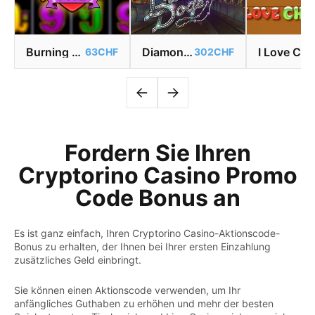
Burning Desire
Diamond Dogs
I Love Christmas
63CHF
302CHF
Fordern Sie Ihren
Cryptorino Casino Promo
Code Bonus an
Es ist ganz einfach, Ihren Cryptorino Casino-Aktionscode-
Bonus zu erhalten, der Ihnen bei Ihrer ersten Einzahlung
zusätzliches Geld einbringt.
Sie können einen Aktionscode verwenden, um Ihr
anfängliches Guthaben zu erhöhen und mehr der besten