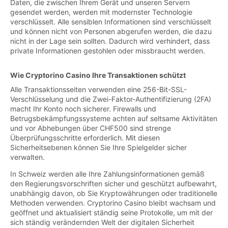
Daten, die zwischen Ihrem Gerät und unseren Servern
gesendet werden, werden mit modernster Technologie
verschlüsselt. Alle sensiblen Informationen sind verschlüsselt
und können nicht von Personen abgerufen werden, die dazu
nicht in der Lage sein sollten. Dadurch wird verhindert, dass
private Informationen gestohlen oder missbraucht werden.
Wie Cryptorino Casino Ihre Transaktionen schützt
Alle Transaktionsseiten verwenden eine 256-Bit-SSL-
Verschlüsselung und die Zwei-Faktor-Authentifizierung (2FA)
macht Ihr Konto noch sicherer. Firewalls und
Betrugsbekämpfungssysteme achten auf seltsame Aktivitäten
und vor Abhebungen über CHF500 sind strenge
Überprüfungsschritte erforderlich. Mit diesen
Sicherheitsebenen können Sie Ihre Spielgelder sicher
verwalten.
In Schweiz werden alle Ihre Zahlungsinformationen gemäß
den Regierungsvorschriften sicher und geschützt aufbewahrt,
unabhängig davon, ob Sie Kryptowährungen oder traditionelle
Methoden verwenden. Cryptorino Casino bleibt wachsam und
geöffnet und aktualisiert ständig seine Protokolle, um mit der
sich ständig verändernden Welt der digitalen Sicherheit