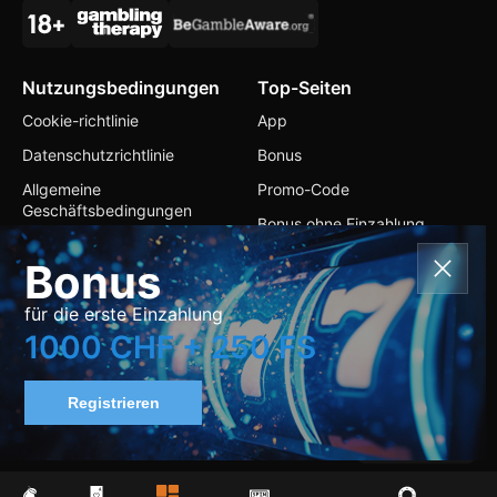
Nutzungsbedingungen
Top-Seiten
Cookie-richtlinie
App
Datenschutzrichtlinie
Bonus
Allgemeine
Promo-Code
Geschäftsbedingungen
Bonus ohne Einzahlung
Verantwortungsvolles Spielen
Bonus
Kontakte
für die erste Einzahlung
+35799317058
1000 CHF + 250 FS
info@cryptorino-ch.com
Registrieren
All Rights Reserved.