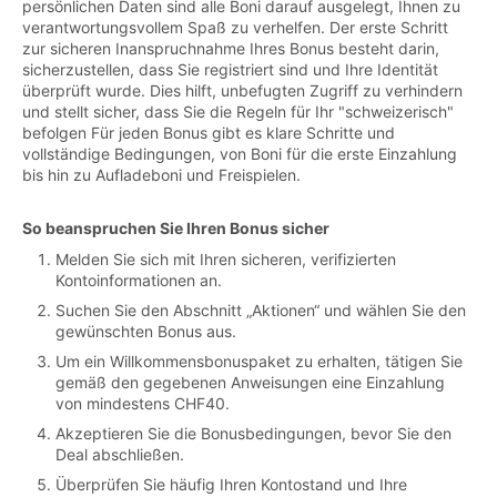
persönlichen Daten sind alle Boni darauf ausgelegt, Ihnen zu
verantwortungsvollem Spaß zu verhelfen. Der erste Schritt
zur sicheren Inanspruchnahme Ihres Bonus besteht darin,
sicherzustellen, dass Sie registriert sind und Ihre Identität
überprüft wurde. Dies hilft, unbefugten Zugriff zu verhindern
und stellt sicher, dass Sie die Regeln für Ihr "schweizerisch"
befolgen Für jeden Bonus gibt es klare Schritte und
vollständige Bedingungen, von Boni für die erste Einzahlung
bis hin zu Aufladeboni und Freispielen.
So beanspruchen Sie Ihren Bonus sicher
Melden Sie sich mit Ihren sicheren, verifizierten
Kontoinformationen an.
Suchen Sie den Abschnitt „Aktionen“ und wählen Sie den
gewünschten Bonus aus.
Um ein Willkommensbonuspaket zu erhalten, tätigen Sie
gemäß den gegebenen Anweisungen eine Einzahlung
von mindestens CHF40.
Akzeptieren Sie die Bonusbedingungen, bevor Sie den
Deal abschließen.
Überprüfen Sie häufig Ihren Kontostand und Ihre