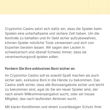
Cryptorino Casino setzt sich dafür ein, dass die Spieler beim
Spielen eine unterhaltsame und sichere Zeit haben. Um die
Kontrolle zu behalten und ihr Geld sicher aufzubewahren,
können Spieler nützliche Tools verwenden und sich von
Experten beraten lassen. Wir sagen den Leuten in
schweizerisch und überall Schweiz immer, dass sie
verantwortungsvoll spielen sollen.
Fordern Sie Ihre exklusiven Boni sicher an
Im Cryptorino Casino soll es sowohl Spaß machen als auch
sicher sein, exklusive Boni in die Hände zu bekommen. Das
Casino stellt sicher, dass alle Bonusangebote sicher und leicht
zu bekommen sind, egal ob Sie ein neuer Spieler sind, der
nach einem Willkommensangebot sucht, oder ein treues
Mitglied, das nach laufenden Aktionen sucht.
Mit klaren Konditionen und einem zuverlässigen Schutz Ihrer