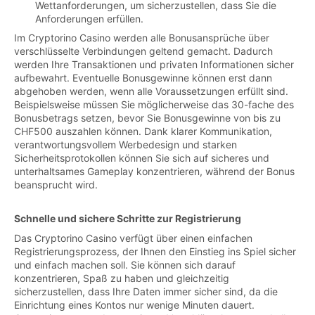
Wettanforderungen, um sicherzustellen, dass Sie die
Anforderungen erfüllen.
Im Cryptorino Casino werden alle Bonusansprüche über
verschlüsselte Verbindungen geltend gemacht. Dadurch
werden Ihre Transaktionen und privaten Informationen sicher
aufbewahrt. Eventuelle Bonusgewinne können erst dann
abgehoben werden, wenn alle Voraussetzungen erfüllt sind.
Beispielsweise müssen Sie möglicherweise das 30-fache des
Bonusbetrags setzen, bevor Sie Bonusgewinne von bis zu
CHF500 auszahlen können. Dank klarer Kommunikation,
verantwortungsvollem Werbedesign und starken
Sicherheitsprotokollen können Sie sich auf sicheres und
unterhaltsames Gameplay konzentrieren, während der Bonus
beansprucht wird.
Schnelle und sichere Schritte zur Registrierung
Das Cryptorino Casino verfügt über einen einfachen
Registrierungsprozess, der Ihnen den Einstieg ins Spiel sicher
und einfach machen soll. Sie können sich darauf
konzentrieren, Spaß zu haben und gleichzeitig
sicherzustellen, dass Ihre Daten immer sicher sind, da die
Einrichtung eines Kontos nur wenige Minuten dauert.