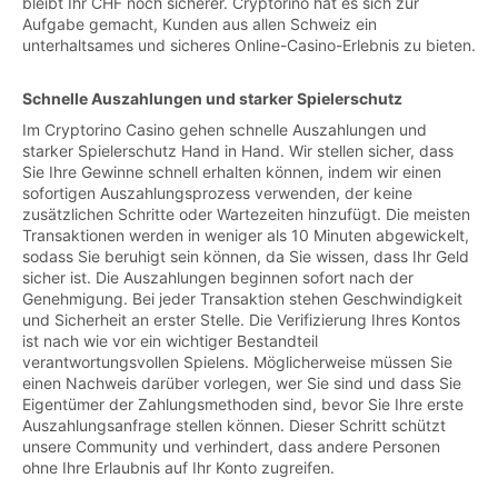
bleibt Ihr CHF noch sicherer. Cryptorino hat es sich zur
Aufgabe gemacht, Kunden aus allen Schweiz ein
unterhaltsames und sicheres Online-Casino-Erlebnis zu bieten.
Schnelle Auszahlungen und starker Spielerschutz
Im Cryptorino Casino gehen schnelle Auszahlungen und
starker Spielerschutz Hand in Hand. Wir stellen sicher, dass
Sie Ihre Gewinne schnell erhalten können, indem wir einen
sofortigen Auszahlungsprozess verwenden, der keine
zusätzlichen Schritte oder Wartezeiten hinzufügt. Die meisten
Transaktionen werden in weniger als 10 Minuten abgewickelt,
sodass Sie beruhigt sein können, da Sie wissen, dass Ihr Geld
sicher ist. Die Auszahlungen beginnen sofort nach der
Genehmigung. Bei jeder Transaktion stehen Geschwindigkeit
und Sicherheit an erster Stelle. Die Verifizierung Ihres Kontos
ist nach wie vor ein wichtiger Bestandteil
verantwortungsvollen Spielens. Möglicherweise müssen Sie
einen Nachweis darüber vorlegen, wer Sie sind und dass Sie
Eigentümer der Zahlungsmethoden sind, bevor Sie Ihre erste
Auszahlungsanfrage stellen können. Dieser Schritt schützt
unsere Community und verhindert, dass andere Personen
ohne Ihre Erlaubnis auf Ihr Konto zugreifen.