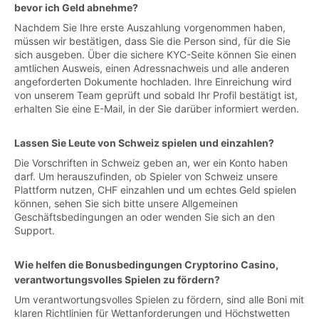
bevor ich Geld abnehme?
Nachdem Sie Ihre erste Auszahlung vorgenommen haben,
müssen wir bestätigen, dass Sie die Person sind, für die Sie
sich ausgeben. Über die sichere KYC-Seite können Sie einen
amtlichen Ausweis, einen Adressnachweis und alle anderen
angeforderten Dokumente hochladen. Ihre Einreichung wird
von unserem Team geprüft und sobald Ihr Profil bestätigt ist,
erhalten Sie eine E-Mail, in der Sie darüber informiert werden.
Lassen Sie Leute von Schweiz spielen und einzahlen?
Die Vorschriften in Schweiz geben an, wer ein Konto haben
darf. Um herauszufinden, ob Spieler von Schweiz unsere
Plattform nutzen, CHF einzahlen und um echtes Geld spielen
können, sehen Sie sich bitte unsere Allgemeinen
Geschäftsbedingungen an oder wenden Sie sich an den
Support.
Wie helfen die Bonusbedingungen Cryptorino Casino,
verantwortungsvolles Spielen zu fördern?
Um verantwortungsvolles Spielen zu fördern, sind alle Boni mit
klaren Richtlinien für Wettanforderungen und Höchstwetten