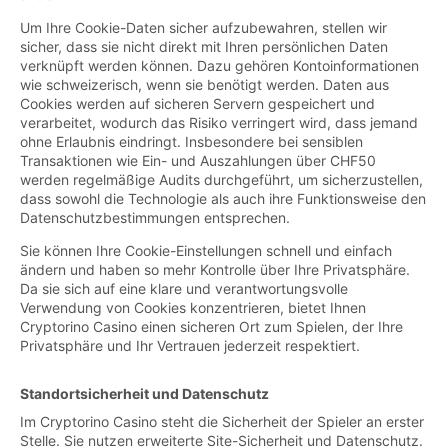
Um Ihre Cookie-Daten sicher aufzubewahren, stellen wir
sicher, dass sie nicht direkt mit Ihren persönlichen Daten
verknüpft werden können. Dazu gehören Kontoinformationen
wie schweizerisch, wenn sie benötigt werden. Daten aus
Cookies werden auf sicheren Servern gespeichert und
verarbeitet, wodurch das Risiko verringert wird, dass jemand
ohne Erlaubnis eindringt. Insbesondere bei sensiblen
Transaktionen wie Ein- und Auszahlungen über CHF50
werden regelmäßige Audits durchgeführt, um sicherzustellen,
dass sowohl die Technologie als auch ihre Funktionsweise den
Datenschutzbestimmungen entsprechen.
Sie können Ihre Cookie-Einstellungen schnell und einfach
ändern und haben so mehr Kontrolle über Ihre Privatsphäre.
Da sie sich auf eine klare und verantwortungsvolle
Verwendung von Cookies konzentrieren, bietet Ihnen
Cryptorino Casino einen sicheren Ort zum Spielen, der Ihre
Privatsphäre und Ihr Vertrauen jederzeit respektiert.
Standortsicherheit und Datenschutz
Im Cryptorino Casino steht die Sicherheit der Spieler an erster
Stelle. Sie nutzen erweiterte Site-Sicherheit und Datenschutz.