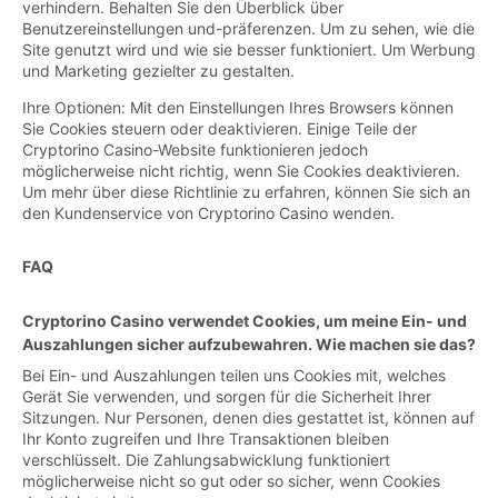
verhindern. Behalten Sie den Überblick über
Benutzereinstellungen und-präferenzen. Um zu sehen, wie die
Site genutzt wird und wie sie besser funktioniert. Um Werbung
und Marketing gezielter zu gestalten.
Ihre Optionen: Mit den Einstellungen Ihres Browsers können
Sie Cookies steuern oder deaktivieren. Einige Teile der
Cryptorino Casino-Website funktionieren jedoch
möglicherweise nicht richtig, wenn Sie Cookies deaktivieren.
Um mehr über diese Richtlinie zu erfahren, können Sie sich an
den Kundenservice von Cryptorino Casino wenden.
FAQ
Cryptorino Casino verwendet Cookies, um meine Ein- und
Auszahlungen sicher aufzubewahren. Wie machen sie das?
Bei Ein- und Auszahlungen teilen uns Cookies mit, welches
Gerät Sie verwenden, und sorgen für die Sicherheit Ihrer
Sitzungen. Nur Personen, denen dies gestattet ist, können auf
Ihr Konto zugreifen und Ihre Transaktionen bleiben
verschlüsselt. Die Zahlungsabwicklung funktioniert
möglicherweise nicht so gut oder so sicher, wenn Cookies