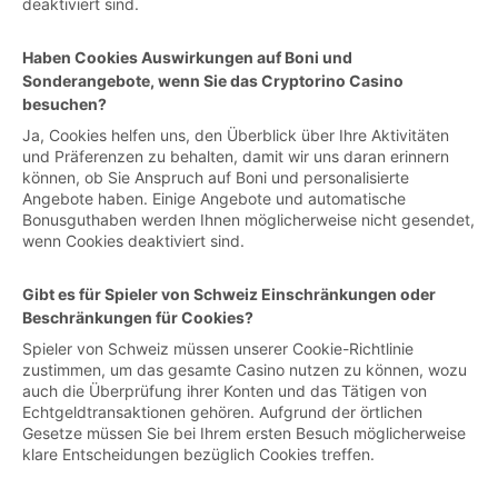
deaktiviert sind.
Haben Cookies Auswirkungen auf Boni und
Sonderangebote, wenn Sie das Cryptorino Casino
besuchen?
Ja, Cookies helfen uns, den Überblick über Ihre Aktivitäten
und Präferenzen zu behalten, damit wir uns daran erinnern
können, ob Sie Anspruch auf Boni und personalisierte
Angebote haben. Einige Angebote und automatische
Bonusguthaben werden Ihnen möglicherweise nicht gesendet,
wenn Cookies deaktiviert sind.
Gibt es für Spieler von Schweiz Einschränkungen oder
Beschränkungen für Cookies?
Spieler von Schweiz müssen unserer Cookie-Richtlinie
zustimmen, um das gesamte Casino nutzen zu können, wozu
auch die Überprüfung ihrer Konten und das Tätigen von
Echtgeldtransaktionen gehören. Aufgrund der örtlichen
Gesetze müssen Sie bei Ihrem ersten Besuch möglicherweise
klare Entscheidungen bezüglich Cookies treffen.