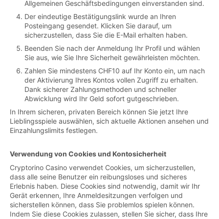
Allgemeinen Geschäftsbedingungen einverstanden sind.
Der eindeutige Bestätigungslink wurde an Ihren
Posteingang gesendet. Klicken Sie darauf, um
sicherzustellen, dass Sie die E-Mail erhalten haben.
Beenden Sie nach der Anmeldung Ihr Profil und wählen
Sie aus, wie Sie Ihre Sicherheit gewährleisten möchten.
Zahlen Sie mindestens CHF10 auf Ihr Konto ein, um nach
der Aktivierung Ihres Kontos vollen Zugriff zu erhalten.
Dank sicherer Zahlungsmethoden und schneller
Abwicklung wird Ihr Geld sofort gutgeschrieben.
In Ihrem sicheren, privaten Bereich können Sie jetzt Ihre
Lieblingsspiele auswählen, sich aktuelle Aktionen ansehen und
Einzahlungslimits festlegen.
Verwendung von Cookies und Kontosicherheit
Cryptorino Casino verwendet Cookies, um sicherzustellen,
dass alle seine Benutzer ein reibungsloses und sicheres
Erlebnis haben. Diese Cookies sind notwendig, damit wir Ihr
Gerät erkennen, Ihre Anmeldesitzungen verfolgen und
sicherstellen können, dass Sie problemlos spielen können.
Indem Sie diese Cookies zulassen, stellen Sie sicher, dass Ihre