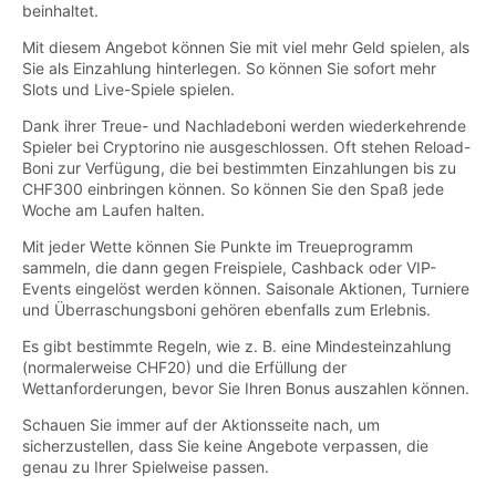
beinhaltet.
Mit diesem Angebot können Sie mit viel mehr Geld spielen, als
Sie als Einzahlung hinterlegen. So können Sie sofort mehr
Slots und Live-Spiele spielen.
Dank ihrer Treue- und Nachladeboni werden wiederkehrende
Spieler bei Cryptorino nie ausgeschlossen. Oft stehen Reload-
Boni zur Verfügung, die bei bestimmten Einzahlungen bis zu
CHF300 einbringen können. So können Sie den Spaß jede
Woche am Laufen halten.
Mit jeder Wette können Sie Punkte im Treueprogramm
sammeln, die dann gegen Freispiele, Cashback oder VIP-
Events eingelöst werden können. Saisonale Aktionen, Turniere
und Überraschungsboni gehören ebenfalls zum Erlebnis.
Es gibt bestimmte Regeln, wie z. B. eine Mindesteinzahlung
(normalerweise CHF20) und die Erfüllung der
Wettanforderungen, bevor Sie Ihren Bonus auszahlen können.
Schauen Sie immer auf der Aktionsseite nach, um
sicherzustellen, dass Sie keine Angebote verpassen, die
genau zu Ihrer Spielweise passen.