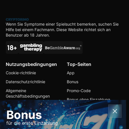
Wenn Sie Symptome einer Spielsucht bemerken, suchen Sie
Hilfe bei einem Fachmann. Diese Website richtet sich an
Benutzer ab 18 Jahren.
Nutzungsbedingungen
Top-Seiten
Cookie-richtlinie
App
Datenschutzrichtlinie
Bonus
Allgemeine
Promo-Code
Geschäftsbedingungen
Bonus ohne Einzahlung
Verantwortungsvolles Spielen
Bonus
Kontakte
für die erste Einzahlung
+35799317058