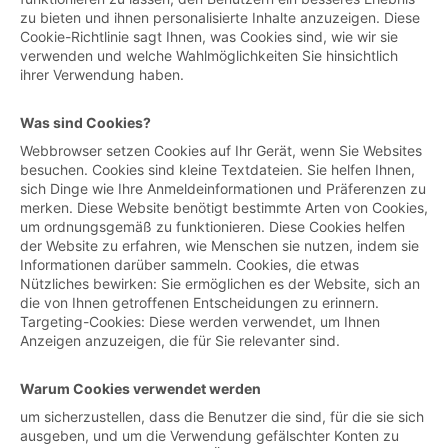
zu bieten und ihnen personalisierte Inhalte anzuzeigen. Diese
Cookie-Richtlinie sagt Ihnen, was Cookies sind, wie wir sie
verwenden und welche Wahlmöglichkeiten Sie hinsichtlich
ihrer Verwendung haben.
Was sind Cookies?
Webbrowser setzen Cookies auf Ihr Gerät, wenn Sie Websites
besuchen. Cookies sind kleine Textdateien. Sie helfen Ihnen,
sich Dinge wie Ihre Anmeldeinformationen und Präferenzen zu
merken. Diese Website benötigt bestimmte Arten von Cookies,
um ordnungsgemäß zu funktionieren. Diese Cookies helfen
der Website zu erfahren, wie Menschen sie nutzen, indem sie
Informationen darüber sammeln. Cookies, die etwas
Nützliches bewirken: Sie ermöglichen es der Website, sich an
die von Ihnen getroffenen Entscheidungen zu erinnern.
Targeting-Cookies: Diese werden verwendet, um Ihnen
Anzeigen anzuzeigen, die für Sie relevanter sind.
Warum Cookies verwendet werden
um sicherzustellen, dass die Benutzer die sind, für die sie sich
ausgeben, und um die Verwendung gefälschter Konten zu