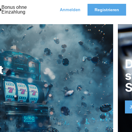
Bonus ohne
Anmelden
Registrieren
Einzahlung
D
t
s
S
J