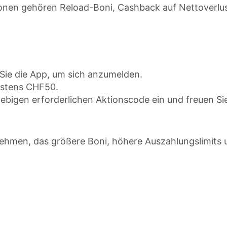
nen gehören Reload-Boni, Cashback auf Nettoverluste
Sie die App, um sich anzumelden.
estens CHF50.
iebigen erforderlichen Aktionscode ein und freuen Si
ehmen, das größere Boni, höhere Auszahlungslimits 