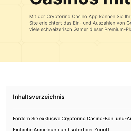
Mit der Cryptorino Casino App können Sie Ihre 
Site erleichtert das Ein- und Auszahlen von G
viele schweizerisch Gamer dieser Premium-Pl
Inhaltsverzeichnis
Fordern Sie exklusive Cryptorino Casino-Boni und-
Einfache Anmeldung und sofortiger Zugriff