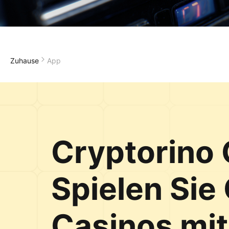
Zuhause
App
Cryptorino 
Spielen Sie
Casinos mi