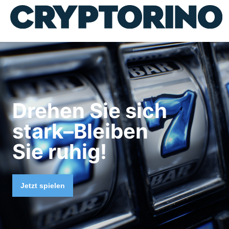
Drehen Sie sich
stark–Bleiben
Sie ruhig!
Jetzt spielen