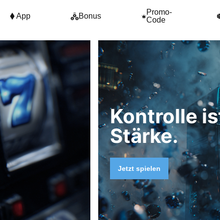
Promo-
App
Bonus
Code
Kontrolle is
Stärke.
Jetzt spielen