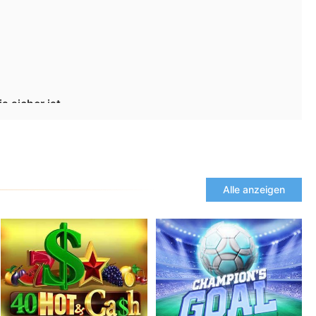
s sicher ist
Alle anzeigen