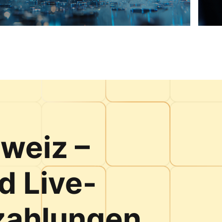
weiz –
d Live-
zahlungen