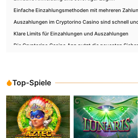
Einfache Einzahlungsmethoden mit mehreren Zahlu
Auszahlungen im Cryptorino Casino sind schnell und
Klare Limits für Einzahlungen und Auszahlungen
Die Cryptorino Casino App nutzt die neuesten Sicher
Engagement für faire Spiele
Übersicht über die Cryptorino Casino App
Top-Spiele