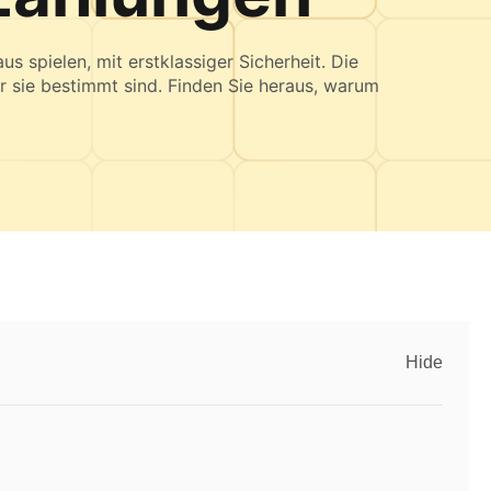
s spielen, mit erstklassiger Sicherheit. Die
ür sie bestimmt sind. Finden Sie heraus, warum
Hide