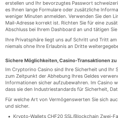
erstellen und Ihr bevorzugtes Passwort schweizeri
es Ihnen lange Formulare oder zusätzliche Informat
weniger Minuten anmelden. Verwenden Sie den Link,
Mail-Adresse korrekt ist. Richten Sie für eine zus
Abschluss bei Ihrem Dashboard an und tätigen Sie 
Ihre Privatsphäre liegt uns auf Schritt und Trit
niemals ohne Ihre Erlaubnis an Dritte weitergegeb
Sichere Möglichkeiten, Casino-Transaktionen zu
Im Cryptorino Casino sind Ihre Sicherheit und Ihr
zum Zeitpunkt der Abhebung Ihres Geldes verwende
Informationen sicher aufzubewahren. Im Casino wer
dass sie den Industriestandards für Sicherheit, D
Für welche Art von Vermögenswerten Sie sich auc
und sicher.
Krypto-Wallets CHF20 SSL/Blockchain Zwei-Fak