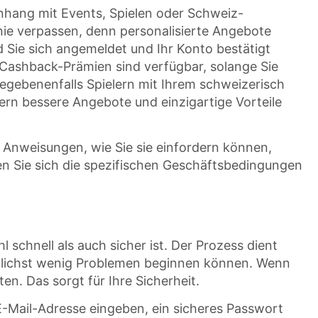
hang mit Events, Spielen oder Schweiz-
nie verpassen, denn personalisierte Angebote
 Sie sich angemeldet und Ihr Konto bestätigt
 Cashback-Prämien sind verfügbar, solange Sie
egebenenfalls Spielern mit Ihrem schweizerisch
dern bessere Angebote und einzigartige Vorteile
 Anweisungen, wie Sie sie einfordern können,
hen Sie sich die spezifischen Geschäftsbedingungen
schnell als auch sicher ist. Der Prozess dient
öglichst wenig Problemen beginnen können. Wenn
en. Das sorgt für Ihre Sicherheit.
E-Mail-Adresse eingeben, ein sicheres Passwort