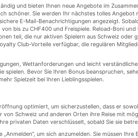
ständig und bieten Ihnen neue Angebote im Zusammen
h schöner. Sie werden Ihr nächstes tolles Angebot 
sichere E-Mail-Benachrichtigungen angezeigt. Sobald
 von bis zu CHF400 und Freispiele. Reload-Boni und
en teil, die nur aktiven Spielern aus Schweiz oder g
yalty Club-Vorteile verfügbar, die regulären Mitglie
ngungen, Wettanforderungen und leicht verständliche
 Sie spielen. Bevor Sie Ihren Bonus beanspruchen, se
hr Spielzeit bei Ihren Lieblingsspielen.
ffnung optimiert, um sicherzustellen, dass er sowohl 
ler von Schweiz und anderen Orten ihre Reise mit m
e privaten Daten verschlüsselt, sobald Sie sie betret
he „Anmelden“, um sich anzumelden. Sie müssen Ihre 