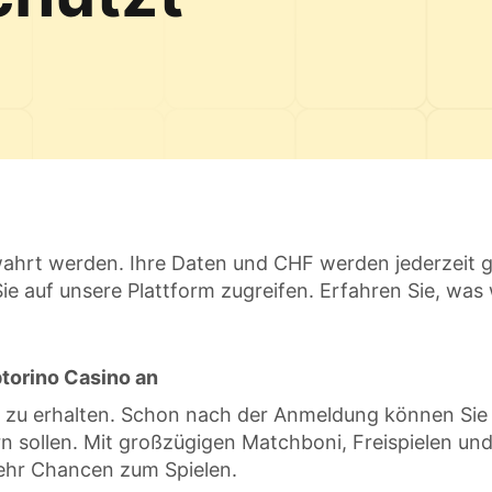
bewahrt werden. Ihre Daten und CHF werden jederzeit
ie auf unsere Plattform zugreifen. Erfahren Sie, was
torino Casino an
ni zu erhalten. Schon nach der Anmeldung können Sie
rn sollen. Mit großzügigen Matchboni, Freispielen un
mehr Chancen zum Spielen.