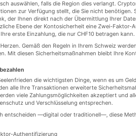
sch auswählen, falls die Region dies verlangt. Crypt
ionen zur Verfügung stellt, die Sie nicht benötigen. 
 der Ihnen direkt nach der Übermittlung Ihrer Daten
ätzliche Ebene der Kontosicherheit eine Zwei-Faktor-A
Ihre erste Einzahlung, die nur CHF10 betragen kann.
t am Herzen. Gemäß den Regeln in Ihrem Schweiz wer
en. Mit diesen Sicherheitsmaßnahmen bleibt Ihre Kont
 bezahlen
 Seelenfrieden die wichtigsten Dinge, wenn es um Gel
n alle Ihre Transaktionen erweiterte Sicherheitsma
den viele Zahlungsmöglichkeiten akzeptiert und alle
atenschutz und Verschlüsselung entsprechen.
h entscheiden —digital oder traditionell—, diese M
tor-Authentifizierung