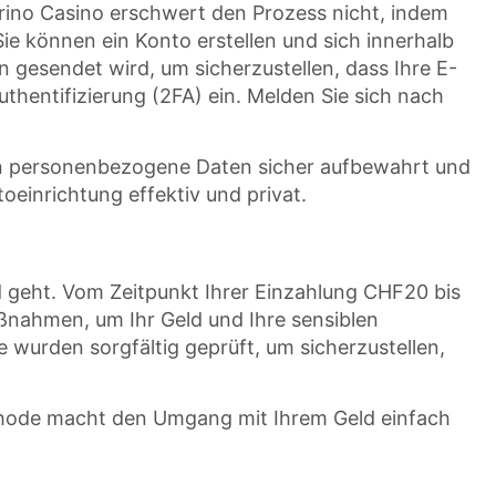
orino Casino erschwert den Prozess nicht, indem
Sie können ein Konto erstellen und sich innerhalb
 gesendet wird, um sicherzustellen, dass Ihre E-
uthentifizierung (2FA) ein. Melden Sie sich nach
den personenbezogene Daten sicher aufbewahrt und
oeinrichtung effektiv und privat.
d geht. Vom Zeitpunkt Ihrer Einzahlung CHF20 bis
ßnahmen, um Ihr Geld und Ihre sensiblen
 wurden sorgfältig geprüft, um sicherzustellen,
ethode macht den Umgang mit Ihrem Geld einfach