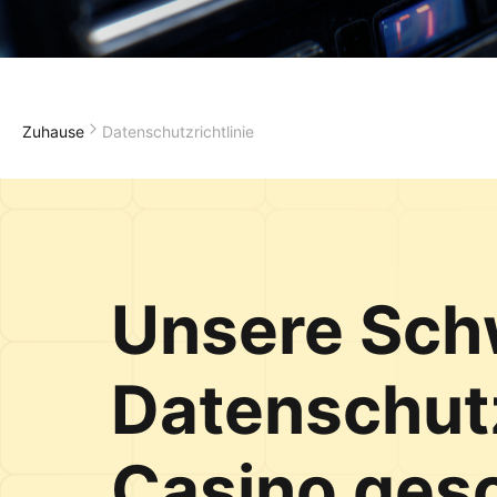
Zuhause
Datenschutzrichtlinie
Unsere Schw
Datenschutz
Casino ges