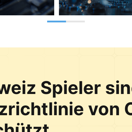
eiz Spieler sin
richtlinie von 
chützt