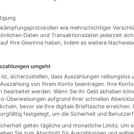
tigung
ekämpfungsprotokollen wie mehrschichtiger Verschlü
önlichen Daten und Transaktionsdaten jederzeit sich
iff auf Ihre Gewinne haben, indem es weitere Nachwe
uszahlungen umgeht
ist, sicherzustellen, dass Auszahlungen reibungslos u
 Auszahlung von Ihrem Konto beantragen. Ihre Konto
en bearbeitet werden. Wann Sie Ihr Geld abheben kö
o-Überweisungen aufgrund ihrer schnellen Abwicklun
chain, bevor sie Ihre digitale Brieftasche erreiche
gfältig festgelegt, um die Sicherheit und Benutzerf
Sicherheit gelten tägliche und monatliche Limits. Um
Gehen Sie zum Abschnitt für Auszahlungen und wähl