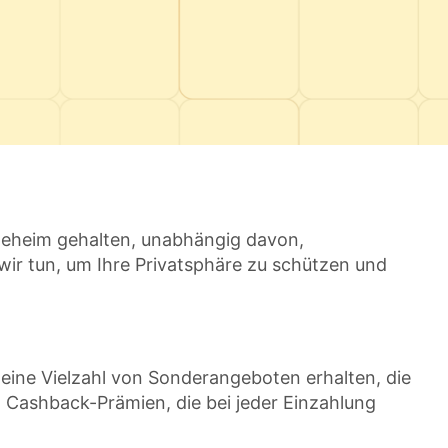
 geheim gehalten, unabhängig davon,
 wir tun, um Ihre Privatsphäre zu schützen und
 eine Vielzahl von Sonderangeboten erhalten, die
d Cashback-Prämien, die bei jeder Einzahlung